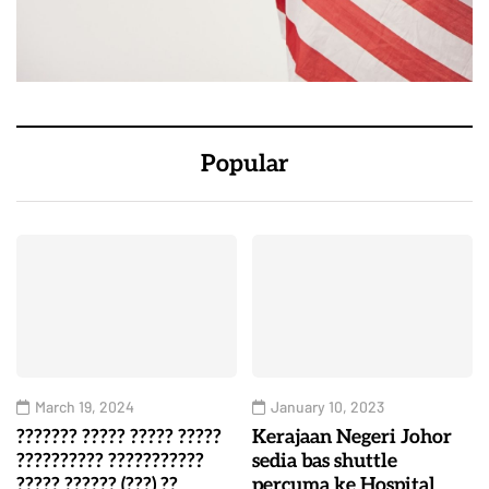
Popular
March 19, 2024
January 10, 2023
??????? ????? ????? ?????
Kerajaan Negeri Johor
?????????? ???????????
sedia bas shuttle
????? ?????? (???) ??
percuma ke Hospital