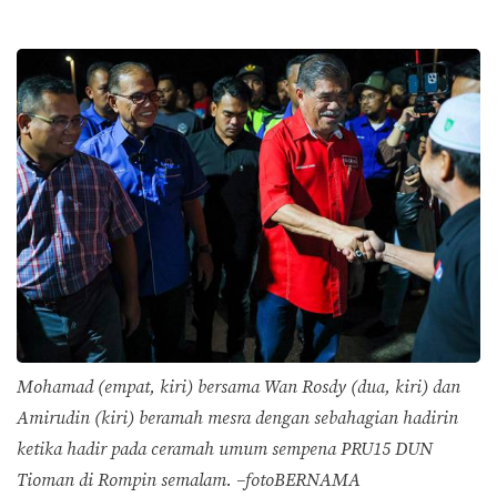
Mohamad (empat, kiri) bersama Wan Rosdy (dua, kiri) dan
Amirudin (kiri) beramah mesra dengan sebahagian hadirin
ketika hadir pada ceramah umum sempena PRU15 DUN
Tioman di Rompin semalam. –fotoBERNAMA