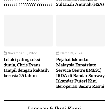
??????? ????????? ????????
Sultanah Aminah (HSA)
November 16, 2022
March 19, 2024
Lelaki paling seksi
Pejabat Iskandar
dunia, Chris Evans
Malaysia Expatriate
tampil dengan kekasih
Service Centre (IMESC)
berusia 25 tahun
IRDA di Bandar Sunway
Iskandar Puteri Kini
Beroperasi Secara Rasmi
Langgan & Ikuti Kami