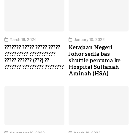
March 19, 2024
January 10, 2023
??????? ????? ????? ?????
Kerajaan Negeri
?????????? ???????????
Johor sedia bas
????? ?????? (???) ??
shuttle percuma ke
??????? ????????? ????????
Hospital Sultanah
Aminah (HSA)
November 16, 2022
March 19, 2024