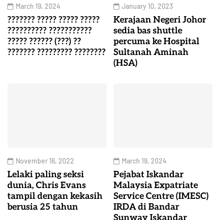
March 19, 2024
January 10, 2023
??????? ????? ????? ?????
Kerajaan Negeri Johor
?????????? ???????????
sedia bas shuttle
????? ?????? (???) ??
percuma ke Hospital
??????? ????????? ????????
Sultanah Aminah
(HSA)
November 16, 2022
March 19, 2024
Lelaki paling seksi
Pejabat Iskandar
dunia, Chris Evans
Malaysia Expatriate
tampil dengan kekasih
Service Centre (IMESC)
berusia 25 tahun
IRDA di Bandar
Sunway Iskandar