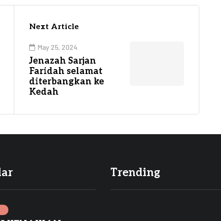
Next Article
May 25, 2024
Jenazah Sarjan
Faridah selamat
diterbangkan ke
Kedah
lar
Trending
I