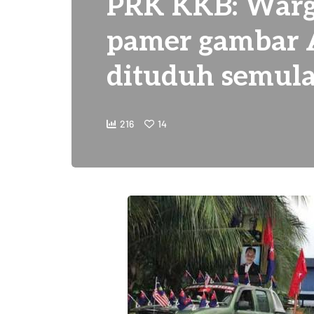
PRK KKB: Warg
pamer gambar 
dituduh semul
216
14