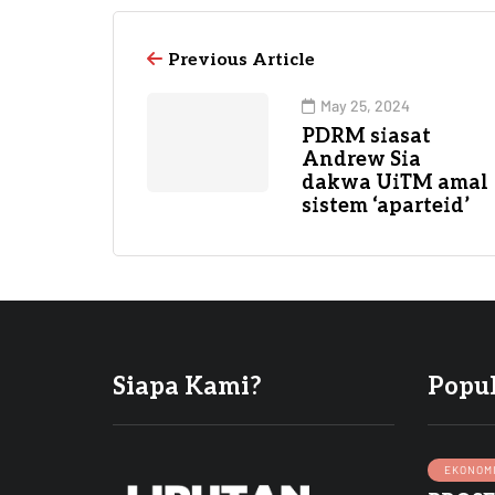
Previous Article
May 25, 2024
PDRM siasat
Andrew Sia
dakwa UiTM amal
sistem ‘aparteid’
Siapa Kami?
Popu
EKONOM