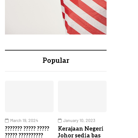
Popular
March 19, 2024
January 10, 2023
??????? ????? ?????
Kerajaan Negeri
????? ??????????
Johor sedia bas