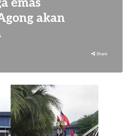
a emas
Agong akan
a
Share