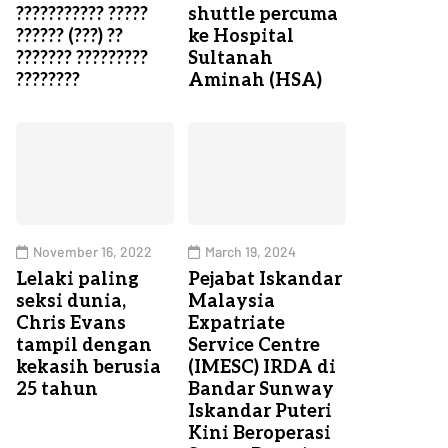
??????????? ?????
shuttle percuma
?????? (???) ??
ke Hospital
??????? ?????????
Sultanah
????????
Aminah (HSA)
November 16, 2022
March 19, 2024
Lelaki paling
Pejabat Iskandar
seksi dunia,
Malaysia
Chris Evans
Expatriate
tampil dengan
Service Centre
kekasih berusia
(IMESC) IRDA di
25 tahun
Bandar Sunway
Iskandar Puteri
Kini Beroperasi