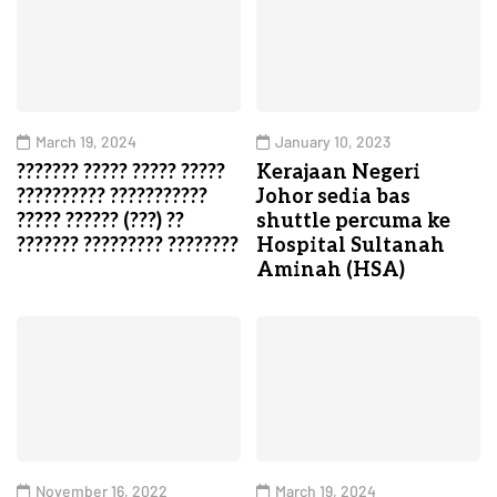
March 19, 2024
January 10, 2023
??????? ????? ????? ?????
Kerajaan Negeri
?????????? ???????????
Johor sedia bas
????? ?????? (???) ??
shuttle percuma ke
??????? ????????? ????????
Hospital Sultanah
Aminah (HSA)
November 16, 2022
March 19, 2024