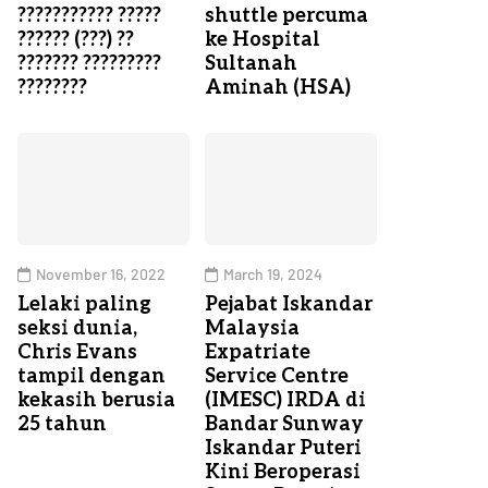
??????????? ?????
shuttle percuma
?????? (???) ??
ke Hospital
??????? ?????????
Sultanah
????????
Aminah (HSA)
November 16, 2022
March 19, 2024
Lelaki paling
Pejabat Iskandar
seksi dunia,
Malaysia
Chris Evans
Expatriate
tampil dengan
Service Centre
kekasih berusia
(IMESC) IRDA di
25 tahun
Bandar Sunway
Iskandar Puteri
Kini Beroperasi