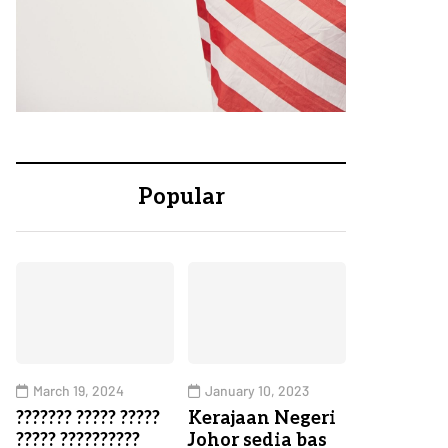
Popular
March 19, 2024
January 10, 2023
??????? ????? ?????
Kerajaan Negeri
????? ??????????
Johor sedia bas