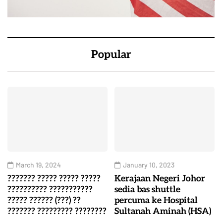
Popular
March 19, 2024
January 10, 2023
??????? ????? ????? ?????
Kerajaan Negeri Johor
?????????? ???????????
sedia bas shuttle
????? ?????? (???) ??
percuma ke Hospital
??????? ????????? ????????
Sultanah Aminah (HSA)