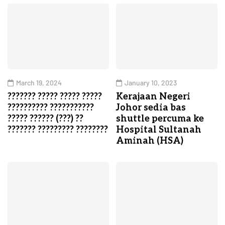
March 19, 2024
January 10, 2023
??????? ????? ????? ?????
Kerajaan Negeri
?????????? ???????????
Johor sedia bas
????? ?????? (???) ??
shuttle percuma ke
??????? ????????? ????????
Hospital Sultanah
Aminah (HSA)