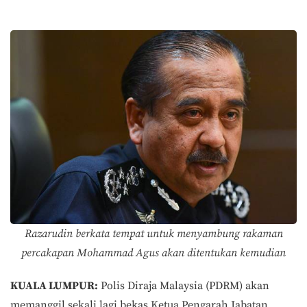
Razarudin berkata tempat untuk menyambung rakaman
percakapan Mohammad Agus akan ditentukan kemudian
KUALA LUMPUR:
Polis Diraja Malaysia (PDRM) akan
memanggil sekali lagi bekas Ketua Pengarah Jabatan