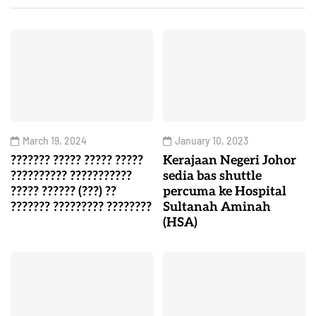
March 19, 2024
January 10, 2023
??????? ????? ????? ?????
Kerajaan Negeri Johor
?????????? ???????????
sedia bas shuttle
????? ?????? (???) ??
percuma ke Hospital
??????? ????????? ????????
Sultanah Aminah
(HSA)