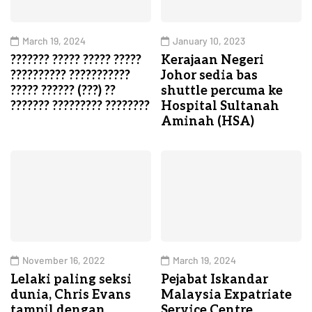
March 19, 2024
January 10, 2023
??????? ????? ????? ?????
Kerajaan Negeri
?????????? ???????????
Johor sedia bas
????? ?????? (???) ??
shuttle percuma ke
??????? ????????? ????????
Hospital Sultanah
Aminah (HSA)
November 16, 2022
March 19, 2024
Lelaki paling seksi
Pejabat Iskandar
dunia, Chris Evans
Malaysia Expatriate
tampil dengan
Service Centre