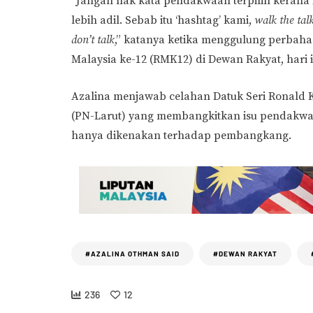
“Jangan nak kata pendakwaan terpilih kerana 
lebih adil. Sebab itu ‘hashtag’ kami,
walk the tal
don’t talk
,” katanya ketika menggulung perbah
Malaysia ke-12 (RMK12) di Dewan Rakyat, hari i
Azalina menjawab celahan Datuk Seri Ronald 
(PN-Larut) yang membangkitkan isu pendakwa
hanya dikenakan terhadap pembangkang.
#AZALINA OTHMAN SAID
#DEWAN RAKYAT
236
12