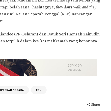
Kerajaan Madani ini komited terhadap tata kelola yang
k
tapi belah sana, ‘hashtagnya’,
they don’t walk and they
asan usul Kajian Separuh Penggal (KSP) Rancangan
ni.
Kiandee (PN-Beluran) dan Datuk Seri Hamzah Zainudin
an terpilih dalam kes-kes mahkamah yang kononnya
#PEGUAM NEGARA
#PN
Share