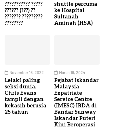
??????????? ?????
shuttle percuma
?????? (???) ??
ke Hospital
??????? ?????????
Sultanah
????????
Aminah (HSA)
November 16, 2022
March 19, 2024
Lelaki paling
Pejabat Iskandar
seksi dunia,
Malaysia
Chris Evans
Expatriate
tampil dengan
Service Centre
kekasih berusia
(IMESC) IRDA di
25 tahun
Bandar Sunway
Iskandar Puteri
Kini Beroperasi