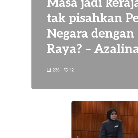
Masa jadi keraj
tak pisahkan 
Negara dengan
Raya? – Azalin
236
12