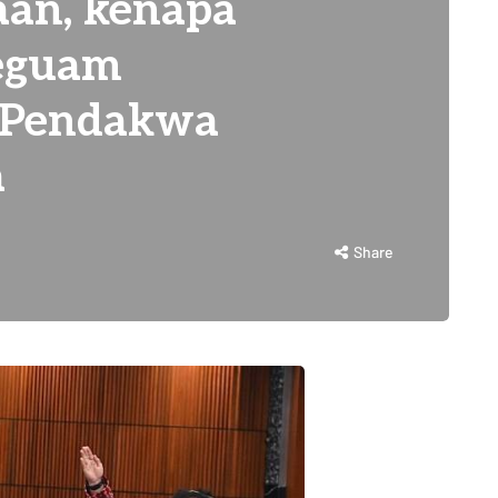
aan, kenapa
Peguam
 Pendakwa
a
Share