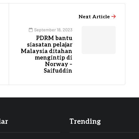
Next Article
September 18, 2023
PDRM bantu
siasatan pelajar
Malaysia ditahan
mengintip di
Norway –
Saifuddin
lar
Trending