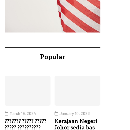
Popular
March 19, 2024
January 10, 2023
??????? ????? ?????
Kerajaan Negeri
????? ??????????
Johor sedia bas