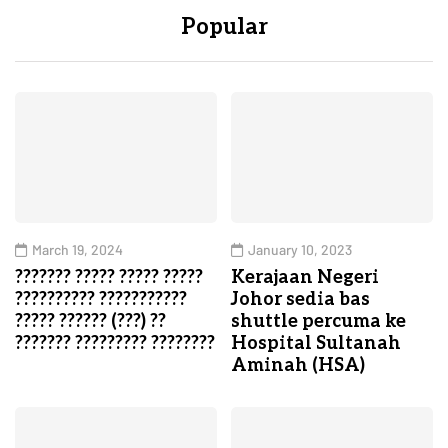
Popular
March 19, 2024
January 10, 2023
??????? ????? ????? ?????
Kerajaan Negeri
?????????? ???????????
Johor sedia bas
????? ?????? (???) ??
shuttle percuma ke
??????? ????????? ????????
Hospital Sultanah
Aminah (HSA)