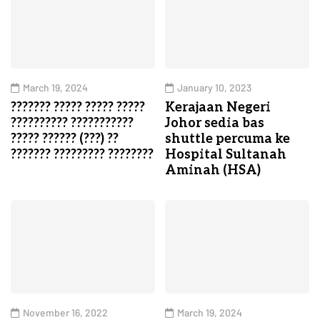
March 19, 2024
January 10, 2023
??????? ????? ????? ?????
Kerajaan Negeri
?????????? ???????????
Johor sedia bas
????? ?????? (???) ??
shuttle percuma ke
??????? ????????? ????????
Hospital Sultanah
Aminah (HSA)
November 16, 2022
March 19, 2024