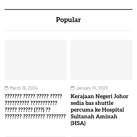
Popular
March 19, 2024
January 10, 2023
??????? ????? ????? ?????
Kerajaan Negeri Johor
?????????? ???????????
sedia bas shuttle
????? ?????? (???) ??
percuma ke Hospital
??????? ????????? ????????
Sultanah Aminah
(HSA)