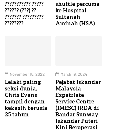
??????????? ?????
shuttle percuma
?????? (???) ??
ke Hospital
??????? ?????????
Sultanah
????????
Aminah (HSA)
November 16, 2022
March 19, 2024
Lelaki paling
Pejabat Iskandar
seksi dunia,
Malaysia
Chris Evans
Expatriate
tampil dengan
Service Centre
kekasih berusia
(IMESC) IRDA di
25 tahun
Bandar Sunway
Iskandar Puteri
Kini Beroperasi