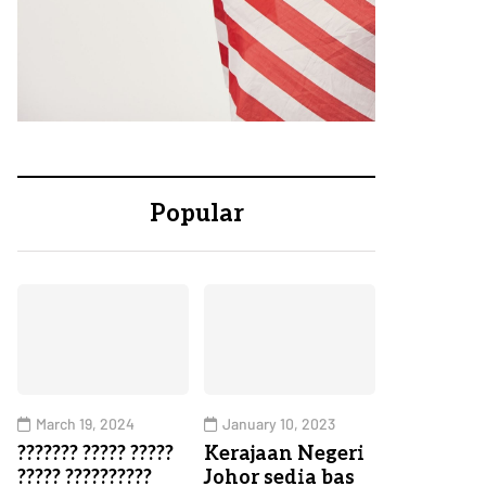
Popular
March 19, 2024
January 10, 2023
??????? ????? ?????
Kerajaan Negeri
????? ??????????
Johor sedia bas