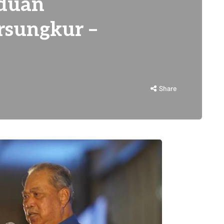
aduan
rsungkur –
Share