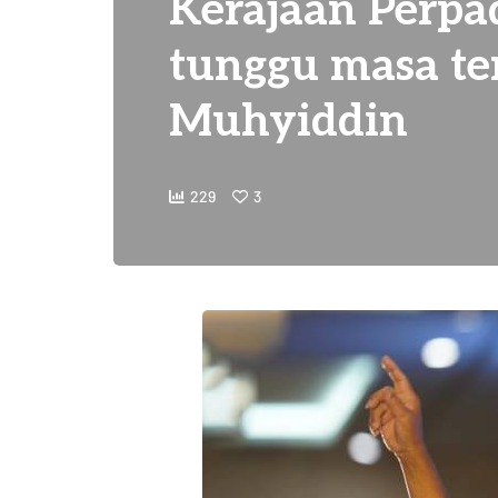
Kerajaan Perp
tunggu masa te
Muhyiddin
229
3