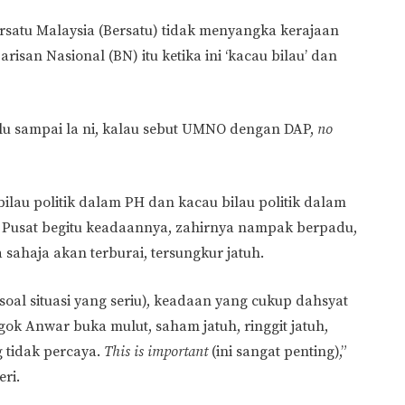
rsatu Malaysia (Bersatu) tidak menyangka kerajaan
san Nasional (BN) itu ketika ini ‘kacau bilau’ dan
lu sampai la ni, kalau sebut UMNO dengan DAP,
no
ilau politik dalam PH dan kacau bilau politik dalam
 Pusat begitu keadaannya, zahirnya nampak berpadu,
 sahaja akan terburai, tersungkur jatuh.
soal situasi yang seriu), keadaan yang cukup dahsyat
ngok Anwar buka mulut, saham jatuh, ringgit jatuh,
g tidak percaya.
This is important
(ini sangat penting),”
ri.