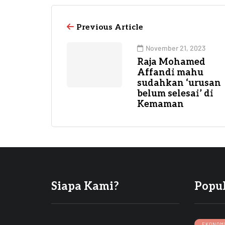
Previous Article
November 21, 2023
Raja Mohamed
Affandi mahu
sudahkan ‘urusan
belum selesai’ di
Kemaman
Siapa Kami?
Popu
EKONOM