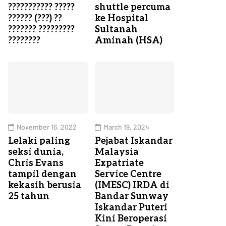
??????????? ?????
shuttle percuma
?????? (???) ??
ke Hospital
??????? ?????????
Sultanah
????????
Aminah (HSA)
November 16, 2022
March 19, 2024
Lelaki paling
Pejabat Iskandar
seksi dunia,
Malaysia
Chris Evans
Expatriate
tampil dengan
Service Centre
kekasih berusia
(IMESC) IRDA di
25 tahun
Bandar Sunway
Iskandar Puteri
Kini Beroperasi