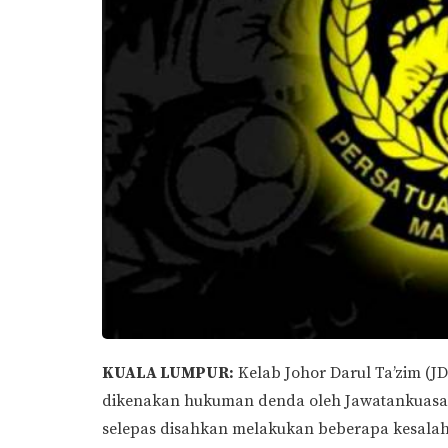
KUALA LUMPUR:
Kelab Johor Darul Ta’zim (J
dikenakan hukuman denda oleh Jawatankuasa T
selepas disahkan melakukan beberapa kesalaha