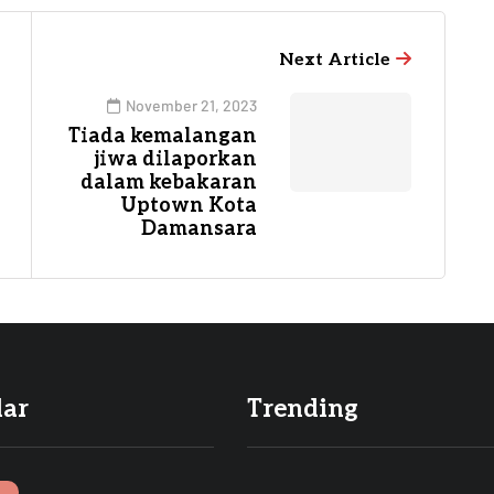
Next Article
November 21, 2023
Tiada kemalangan
jiwa dilaporkan
dalam kebakaran
Uptown Kota
Damansara
lar
Trending
I