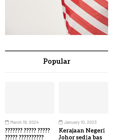
Popular
March 19, 2024
January 10, 2023
??????? ????? ?????
Kerajaan Negeri
????? ??????????
Johor sedia bas