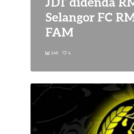
JDT didenda RM
Selangor FC RM
FAM
245
4