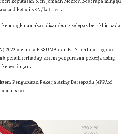
iberi keputusan oleh Jemaah Menteri beberapa minggu
uasa diketuai KSN,”katanya.
et kemungkinan akan disambung selepas berakhir pada
KAN) 2022 meminta KESUMA dan KDN berbincang dan
b penuh terhadap sistem pengurusan pekerja asing
rkepentingan.
Sistem Pengurusan Pekerja Asing Bersepadu (ePPAx)
 memuaskan.