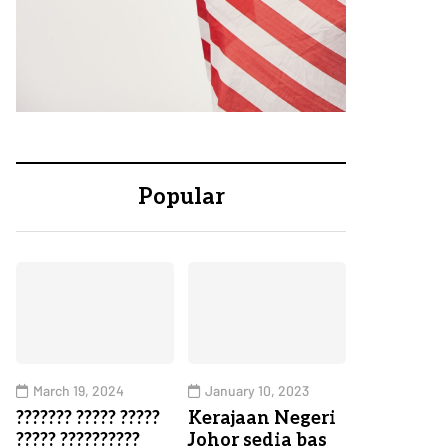
Popular
March 19, 2024
January 10, 2023
??????? ????? ?????
Kerajaan Negeri
????? ??????????
Johor sedia bas