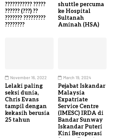
??????????? ?????
shuttle percuma
?????? (???) ??
ke Hospital
??????? ?????????
Sultanah
????????
Aminah (HSA)
November 16, 2022
March 19, 2024
Lelaki paling
Pejabat Iskandar
seksi dunia,
Malaysia
Chris Evans
Expatriate
tampil dengan
Service Centre
kekasih berusia
(IMESC) IRDA di
25 tahun
Bandar Sunway
Iskandar Puteri
Kini Beroperasi