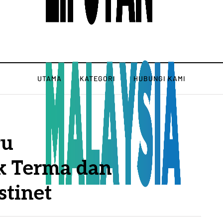
UTAMA
KATEGORI
HUBUNGI KAMI
ru
k Terma dan
stinet