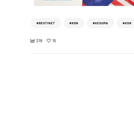
#BESTINET
#KDN
#KESUMA
#KSN
219
15