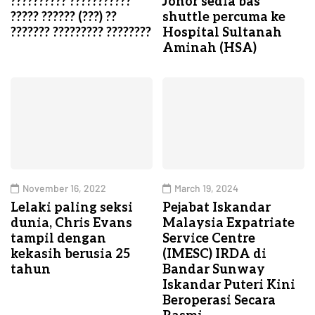
?????????? ???????????
Johor sedia bas
????? ?????? (???) ??
shuttle percuma ke
??????? ????????? ????????
Hospital Sultanah
Aminah (HSA)
November 16, 2022
March 19, 2024
Lelaki paling seksi
Pejabat Iskandar
dunia, Chris Evans
Malaysia Expatriate
tampil dengan
Service Centre
kekasih berusia 25
(IMESC) IRDA di
tahun
Bandar Sunway
Iskandar Puteri Kini
Beroperasi Secara