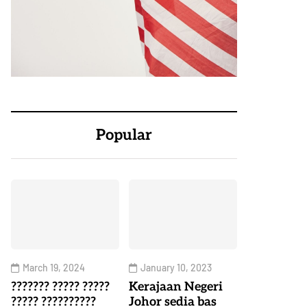
Popular
March 19, 2024
January 10, 2023
??????? ????? ?????
Kerajaan Negeri
????? ??????????
Johor sedia bas