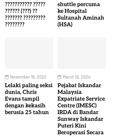
??????????? ?????
shuttle percuma
?????? (???) ??
ke Hospital
??????? ?????????
Sultanah Aminah
????????
(HSA)
November 16, 2022
March 19, 2024
Lelaki paling seksi
Pejabat Iskandar
dunia, Chris
Malaysia
Evans tampil
Expatriate Service
dengan kekasih
Centre (IMESC)
berusia 25 tahun
IRDA di Bandar
Sunway Iskandar
Puteri Kini
Beroperasi Secara