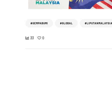
#GEMPABUMI
#GLOBAL
#LIPUTANMALAYSI
33
0