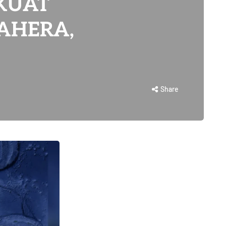
KUAT
AHERA,
Share