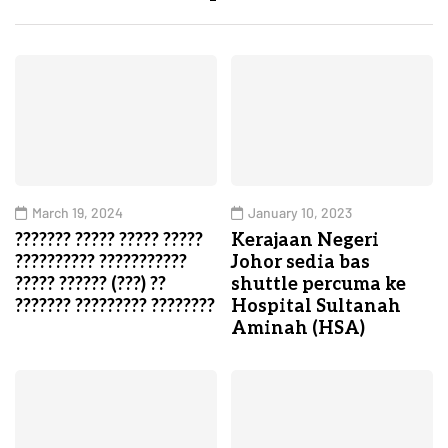
March 19, 2024
January 10, 2023
??????? ????? ????? ?????
Kerajaan Negeri
?????????? ???????????
Johor sedia bas
????? ?????? (???) ??
shuttle percuma ke
??????? ????????? ????????
Hospital Sultanah
Aminah (HSA)