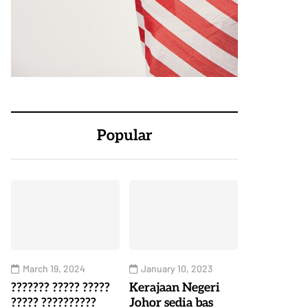
Popular
March 19, 2024
January 10, 2023
??????? ????? ?????
Kerajaan Negeri
????? ??????????
Johor sedia bas