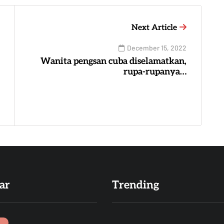
Next Article
December 15, 2022
Wanita pengsan cuba diselamatkan,
rupa-rupanya…
ar
Trending
I