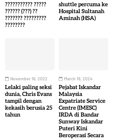
??????????? ?????
shuttle percuma ke
?????? (???) ??
Hospital Sultanah
??????? ?????????
Aminah (HSA)
????????
November 16, 2022
March 19, 2024
Lelaki paling seksi
Pejabat Iskandar
dunia, Chris Evans
Malaysia
tampil dengan
Expatriate Service
kekasih berusia 25
Centre (IMESC)
tahun
IRDA di Bandar
Sunway Iskandar
Puteri Kini
Beroperasi Secara