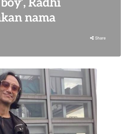
boy’, Radhi
ihkan nama
Share