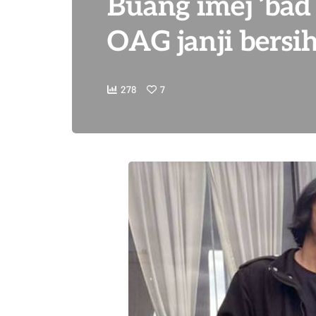
Buang imej ‘bad 
OAG janji bers
278
7