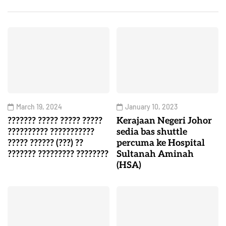
March 19, 2024
January 10, 2023
??????? ????? ????? ?????
Kerajaan Negeri Johor
?????????? ???????????
sedia bas shuttle
????? ?????? (???) ??
percuma ke Hospital
??????? ????????? ????????
Sultanah Aminah
(HSA)