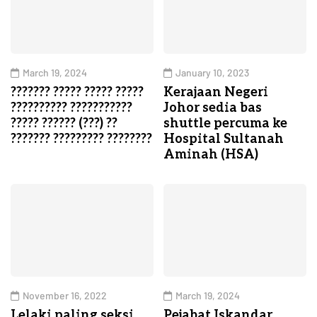
March 19, 2024
January 10, 2023
??????? ????? ????? ?????
Kerajaan Negeri
?????????? ???????????
Johor sedia bas
????? ?????? (???) ??
shuttle percuma ke
??????? ????????? ????????
Hospital Sultanah
Aminah (HSA)
November 16, 2022
March 19, 2024
Lelaki paling seksi
Pejabat Iskandar