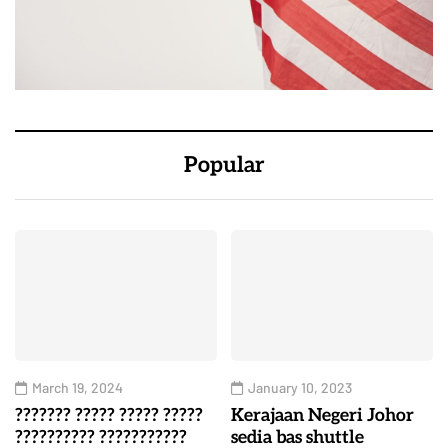
Popular
March 19, 2024
January 10, 2023
??????? ????? ????? ?????
Kerajaan Negeri Johor
?????????? ???????????
sedia bas shuttle