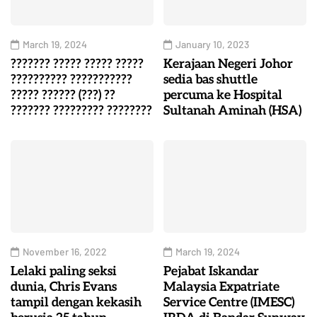
March 19, 2024
January 10, 2023
??????? ????? ????? ?????
Kerajaan Negeri Johor
?????????? ???????????
sedia bas shuttle
????? ?????? (???) ??
percuma ke Hospital
??????? ????????? ????????
Sultanah Aminah (HSA)
November 16, 2022
March 19, 2024
Lelaki paling seksi
Pejabat Iskandar
dunia, Chris Evans
Malaysia Expatriate
tampil dengan kekasih
Service Centre (IMESC)