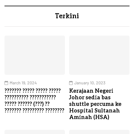
Terkini
March 19, 2024
January 10, 2023
??????? ????? ????? ?????
Kerajaan Negeri
?????????? ???????????
Johor sedia bas
????? ?????? (???) ??
shuttle percuma ke
??????? ????????? ????????
Hospital Sultanah
Aminah (HSA)