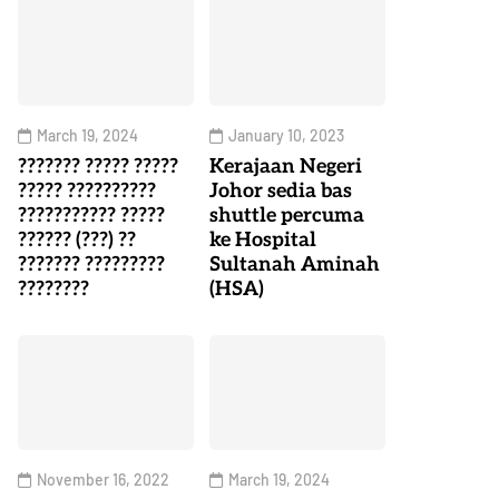
March 19, 2024
January 10, 2023
??????? ????? ?????
Kerajaan Negeri
????? ??????????
Johor sedia bas
??????????? ?????
shuttle percuma
?????? (???) ??
ke Hospital
??????? ?????????
Sultanah Aminah
????????
(HSA)
November 16, 2022
March 19, 2024