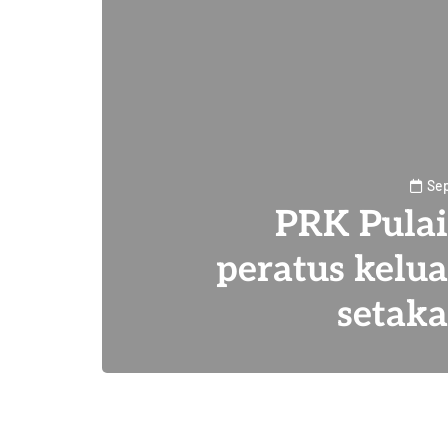
Sep
PRK Pulai
peratus kelu
setaka