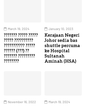
March 19, 2024
January 10, 2023
??????? ????? ?????
Kerajaan Negeri
????? ??????????
Johor sedia bas
??????????? ?????
shuttle percuma
?????? (???) ??
ke Hospital
??????? ?????????
Sultanah
????????
Aminah (HSA)
November 16, 2022
March 19, 2024