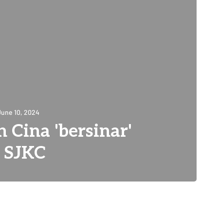
June 10, 2024
 Cina 'bersinar'
i SJKC
1