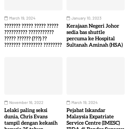
March 19, 2024
January 10, 2023
??????? ????? ????? ?????
Kerajaan Negeri Johor
?????????? ???????????
sedia bas shuttle
????? ?????? (???) ??
percuma ke Hospital
??????? ????????? ????????
Sultanah Aminah (HSA)
November 16, 2022
March 19, 2024
Lelaki paling seksi
Pejabat Iskandar
dunia, Chris Evans
Malaysia Expatriate
tampil dengan kekasih
Service Centre (IMESC)