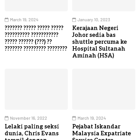
March 19, 2024
January 10, 2023
??????? ????? ????? ?????
Kerajaan Negeri
?????????? ???????????
Johor sedia bas
????? ?????? (???) ??
shuttle percuma ke
??????? ????????? ????????
Hospital Sultanah
Aminah (HSA)
November 16, 2022
March 19, 2024
Lelaki paling seksi
Pejabat Iskandar
dunia, Chris Evans
Malaysia Expatriate